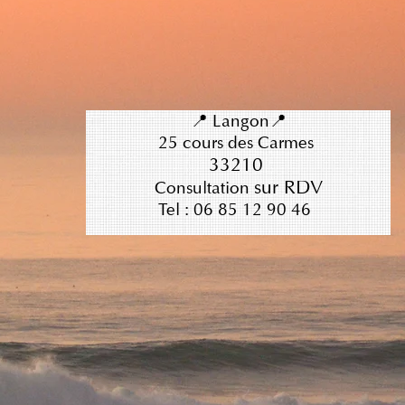
📍 Langon📍
25 cours des Carmes
33210
su
r RDV
Consultation
Tel : 06 85 12 90 46